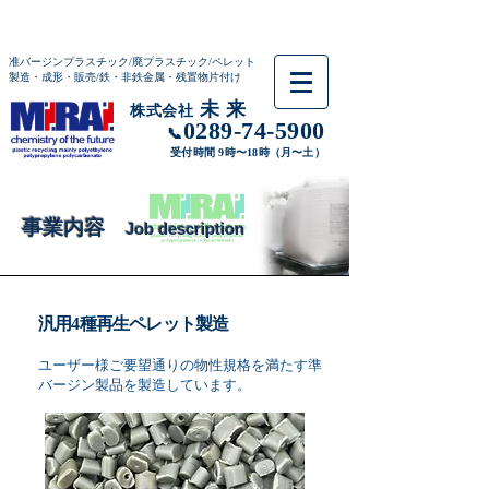
准バージンプラスチック/廃プラスチック/ペレット
製造・成形・販売/鉄・非鉄金属・残置物片付け
未 来
株式会社
0289-74-5900
📞
受付時間 9時〜18時（月〜土）
事業内容
Job description
汎用4種再生ペレット製造
ユーザー様ご要望通りの物性規格を満たす準
バージン製品を製造しています。